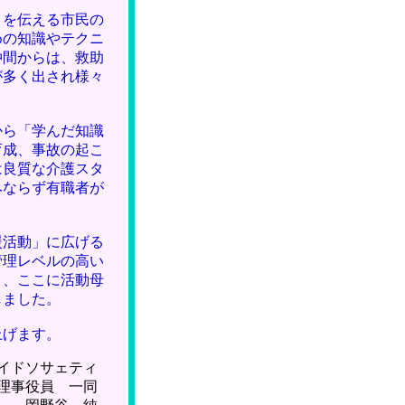
）を伝える市民の
めの知識やテクニ
仲間からは、救助
が多く出され様々
から「学んだ知識
育成、事故の起こ
は良質な介護スタ
みならず有職者が
援活動」に広げる
管理レベルの高い
く、ここに活動母
しました。
上げます。
トエイドソサェティ
理事役員 一同