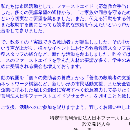
ら私たちは市民活動として、ファーストエイド（応急救命手当
ました。多くの受講希望の皆様から、「ご家族や同僚を守るた
」という切実なご要望を戴きました。また、伝える活動をする
てまた救助する側にとっても効果的な技術を伝えたいという声
提言をして参りました。
の中で、数多くの「実践できる救助者」が誕生しました。その中
という声が上がり、様々なイベントにおける救急救護スタッフ
業務スタッフの紹介など、新たな活動を創出しました。昨今で
ベースのファーストエイドを学んだ人材の要請が多く、学生の
ために受講される機会も増えております。
活動の範囲を「個々の救助者の養成」から「善意の救助者の支
動ネットワーク構築など、新しい形の市民活動支援、また安全
る企業に呼応した雇用の創出に寄与すべく鋭意努力して参りた
非営利法人日本ファーストエイドソサェティ」を興すことと致
とご支援、活動へのご参加を賜りますよう、宜しくお願い申し
特定非営利活動法人日本ファース
設立発起人会 