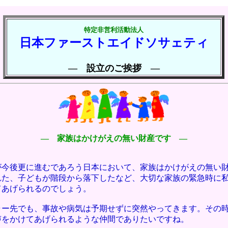
特定非営利活動法人
日本ファーストエイドソサェティ
― 設立のご挨拶 ―
― 家族はかけがえの無い財産です ―
が今後更に進むであろう日本において、家族はかけがえの無い
れた、子どもが階段から落下したなど、大切な家族の緊急時に
てあげられるのでしょう。
ャー先でも、事故や病気は予期せずに突然やってきます。その
声をかけてあげられるような仲間でありたいですね。