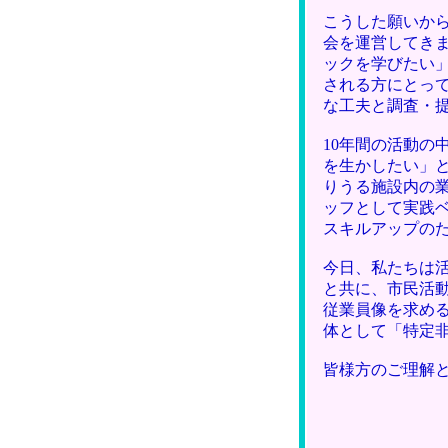
こうした願いか
会を運営してき
ックを学びたい
される方にとっ
な工夫と調査・
10年間の活動
を生かしたい」
りうる施設内の
ッフとして実践
スキルアップの
今日、私たちは
と共に、市民活
従業員像を求め
体として「特定
皆様方のご理解